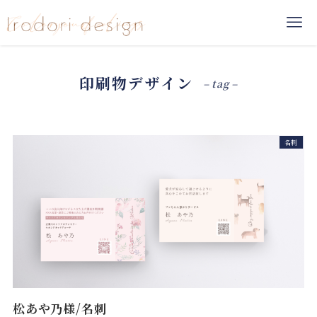
印刷物デザイン
– tag –
名刺
松あや乃様/名刺