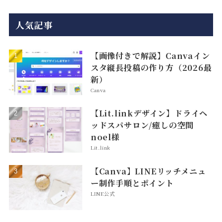
人気記事
【画像付きで解説】Canvaイン
スタ縦長投稿の作り方（2026最
新）
Canva
【Lit.linkデザイン】ドライヘ
ッドスパサロン/癒しの空間
noel様
Lit.link
【Canva】LINEリッチメニュ
ー制作手順とポイント
LINE公式