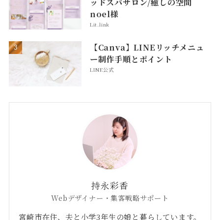
ッドスパサロン/癒しの空間
noel様
Lit.link
【Canva】LINEリッチメニュ
ー制作手順とポイント
LINE公式
持永彩香
Webデザイナー・集客戦略サポート
宮崎市在住、夫と小学3年生の娘と暮らしています。