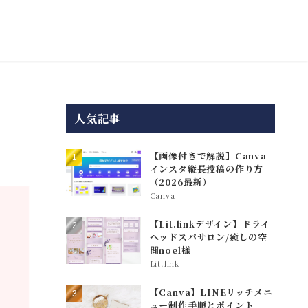
人気記事
【画像付きで解説】Canva
インスタ縦長投稿の作り方
（2026最新）
Canva
【Lit.linkデザイン】ドライ
ヘッドスパサロン/癒しの空
間noel様
Lit.link
【Canva】LINEリッチメニ
ュー制作手順とポイント